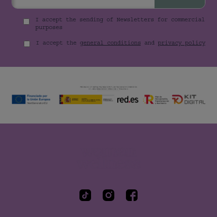
I accept the sending of Newsletters for commercial
purposes
I accept the
general conditions
and
privacy policy
Woman Wellness