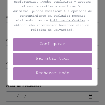
preferencias. Puedes configurar y aceptar
el uso de cookies a continuación.
Asimismo, puedes modificar tus opciones de
consentimiento en cualquier momento
E-mail
visitando nuestra
Política de Cookies
y
obtener más información haciendo clic en:
Política de Privacidad
.
Phone Number
Configurar
Permitir todo
DNI
Rechazar todo
Fecha de nacimiento