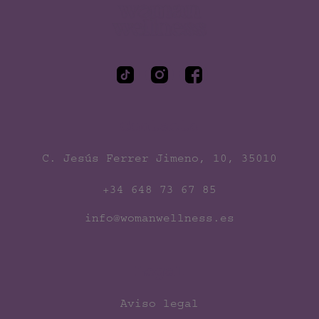
Woman Wellness
Contacto
C. Jesús Ferrer Jimeno, 10, 35010
+34 648 73 67 85
info@womanwellness.es
Legal
Aviso legal