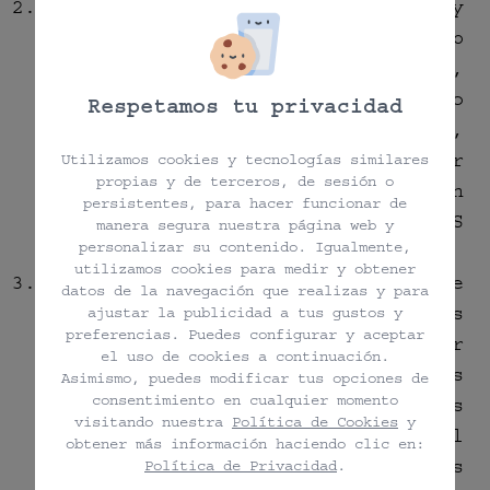
Los textos, imágenes, logotipos y
el resto de contenidos de esta web
son propiedad de WELLNESS TRAINER,
S.L.. Si no se indica lo
Respetamos tu privacidad
contrario, no se puede transmitir,
distribuir, reproducir o conservar
Utilizamos cookies y tecnologías similares
propias y de terceros, de sesión o
los contenidos de esta página sin
persistentes, para hacer funcionar de
el consentimiento de WELLNESS
manera segura nuestra página web y
personalizar su contenido. Igualmente,
TRAINER, S.L..
utilizamos cookies para medir y obtener
WELLNESS TRAINER, S.L. no se hace
datos de la navegación que realizas y para
responsable de los posibles daños
ajustar la publicidad a tus gustos y
preferencias. Puedes configurar y aceptar
que se puedan producir por
el uso de cookies a continuación.
utilizar versiones no actualizadas
Asimismo, puedes modificar tus opciones de
consentimiento en cualquier momento
de los navegadores, ni de las
visitando nuestra
Política de Cookies
y
consecuencias que se derivan del
obtener más información haciendo clic en:
mal funcionamiento de los
Política de Privacidad
.