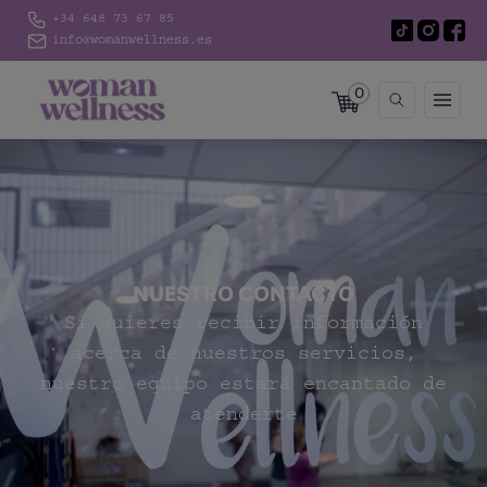
+34 648 73 67 85
info@womanwellness.es
0
NUESTRO CONTACTO
Si quieres recibir información
acerca de nuestros servicios,
nuestro equipo estará encantado de
atenderte