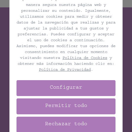
manera segura nuestra página web y
personalizar su contenido. Igualmente,
utilizamos cookies para medir y obtener
datos de la navegación que realizas y para
ajustar la publicidad a tus gustos y
preferencias. Puedes configurar y aceptar
el uso de cookies a continuación.
Woman Wellness
Asimismo, puedes modificar tus opciones de
consentimiento en cualquier momento
visitando nuestra
Política de Cookies
y
obtener más información haciendo clic en:
Política de Privacidad
.
Contacto
C. Jesús Ferrer Jimeno, 10, 35010
Configurar
+34 648 73 67 85
Permitir todo
info@womanwellness.es
Rechazar todo