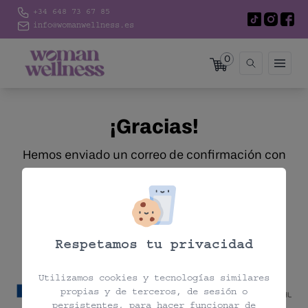
+34 648 73 67 85
info@womanwellness.es
0
¡Gracias!
Hemos enviado un correo de confirmación con
sus datos al correo indicado.
Respetamos tu privacidad
Utilizamos cookies y tecnologías similares
propias y de terceros, de sesión o
persistentes, para hacer funcionar de