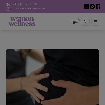
+34 648 73 67 85
info@womanwellness.es
0