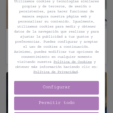
Utilizamos cookies y tecnologías similares
propias y de terceros, de sesión o
persistentes, para hacer funcionar de
manera segura nuestra página web y
personalizar su contenido. Igualmente,
utilizamos cookies para medir y obtener
datos de la navegación que realizas y para
GENERAL
/
JUNTAS DESDE CASA
ajustar la publicidad a tus gustos y
Entrenamiento Online (Pareja)
preferencias. Puedes configurar y aceptar
el uso de cookies a continuación.
Asimismo, puedes modificar tus opciones de
36.00 €
VER PRODUCTO
consentimiento en cualquier momento
visitando nuestra
Política de Cookies
y
obtener más información haciendo clic en:
Política de Privacidad
.
Entrenamiento Online (Individual)
Configurar
Permitir todo