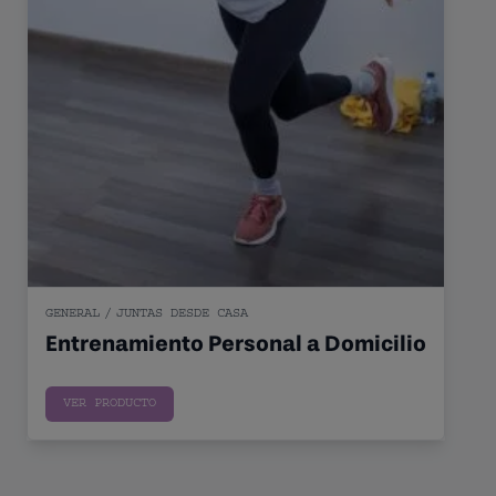
GENERAL
/
JUNTAS DESDE CASA
Entrenamiento Personal a Domicilio
Sin pr
VER PRODUCTO