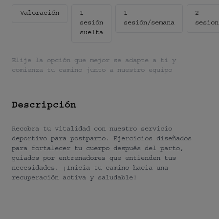
Valoración
1
1
2
sesión
sesión/semana
sesion
suelta
Elije la opción que mejor se adapte a ti y
comienza tu camino junto a nuestro equipo
Descripción
Recobra tu vitalidad con nuestro servicio
deportivo para postparto. Ejercicios diseñados
para fortalecer tu cuerpo después del parto,
guiados por entrenadores que entienden tus
necesidades. ¡Inicia tu camino hacia una
recuperación activa y saludable!