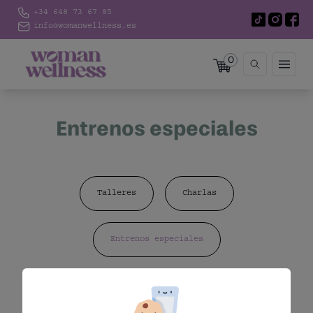
+34 648 73 67 85
info@womanwellness.es
0
Entrenos especiales
Talleres
Charlas
Entrenos especiales