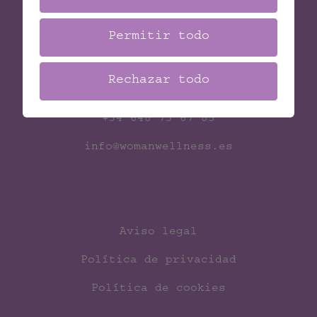
Permitir todo
Contacto
Rechazar todo
C. Jesús Ferrer Jimeno, 10, 35010
+34 648 73 67 85
info@womanwellness.es
Legal
Aviso legal
Política de privacidad
Política de cookies